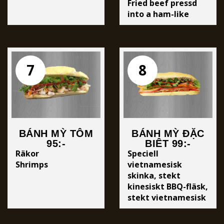
Fried beef pressd
into a ham-like
form.
7
8
BÁNH MỲ TÔM
BÁNH MỲ ĐẶC
95:-
BIỆT 99:-
Räkor
Speciell
Shrimps
vietnamesisk
skinka, stekt
kinesiskt BBQ-fläsk,
stekt vietnamesisk
skinka och
leverpastej.