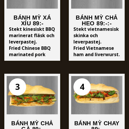
BÁNH MỲ XÁ
BÁNH MỲ CHẢ
XÍU 89:-
HEO 89:-:-
Stekt kinesiskt BBQ
Stekt vietnamesisk
marinerat fläsk och
skinka och
leverpastej.
leverpastej.
Fried Chinese BBQ
Fried Vietnamese
marinated pork
ham and liverwurst.
slices and
liverwurst.
3
4
BÁNH MỲ CHẢ
BÁNH MỲ CHAY