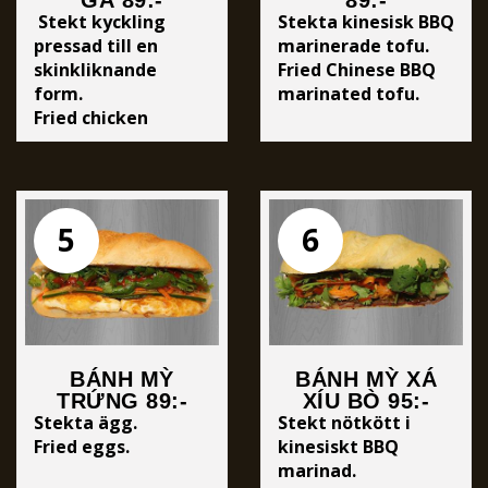
GÀ 89:-
89:-
Stekt kyckling
Stekta kinesisk BBQ
pressad till en
marinerade tofu.
skinkliknande
Fried Chinese BBQ
form.
marinated tofu.
Fried chicken
pressed into a ham-
like form.
5
6
BÁNH MỲ
BÁNH MỲ XÁ
TRỨNG 89:-
XÍU BÒ 95:-
Stekta ägg.
Stekt nötkött i
Fried eggs.
kinesiskt BBQ
marinad.