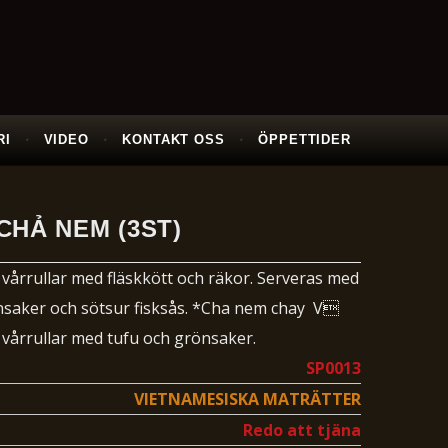
RI
VIDEO
KONTAKT OSS
ÖPPETTIDER
CHẢ NEM (3ST)
årrullar med fläskkött och räkor. Serveras med
önsaker och sötsur fisksås. *Cha nem chay V
årrullar med tufu och grönsaker.
SP0013
VIETNAMESISKA MATRÄTTER
Redo att tjäna