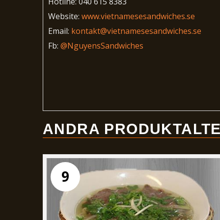
Hotline: 040 615 8383
Website:
www.vietnamesesandwiches.se
Email:
kontakt@vietnamesesandwiches.se
Fb:
@NguyensSandwiches
ANDRA PRODUKTALTE
9