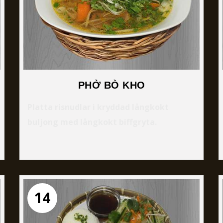
PHỞ BÒ KHO
Platta risnudlar i kryddad långkokt
buljong med långkokt biffgryta.
14