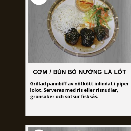
CƠM / BÚN BÒ NƯỚNG LÁ LỐT
Grillad pannbiff av nötkött inlindat i piper
lolot. Serveras med ris eller risnudlar,
grönsaker och sötsur fisksås.