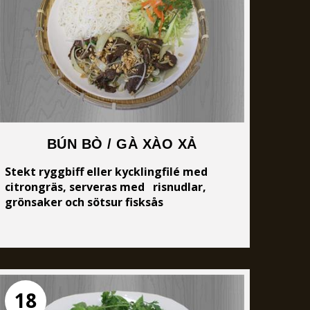
BÚN BÒ / GÀ XÀO XẢ
Stekt ryggbiff eller kycklingfilé med
citrongräs, serveras med risnudlar,
grönsaker och sötsur fisksås
18