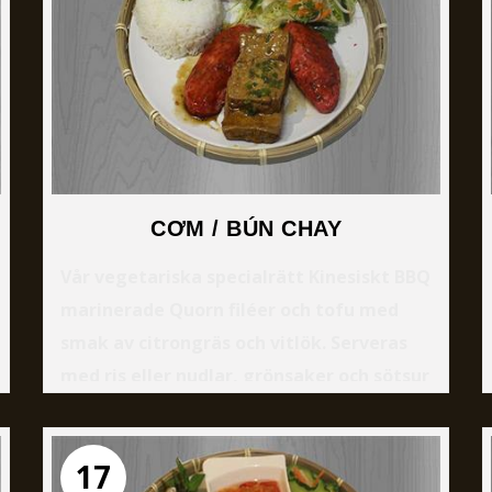
CƠM / BÚN CHAY
Vår vegetariska specialrätt Kinesiskt BBQ
marinerade Quorn filéer och tofu med
smak av citrongräs och vitlök. Serveras
med ris eller nudlar, grönsaker och sötsur
sojasås.
17