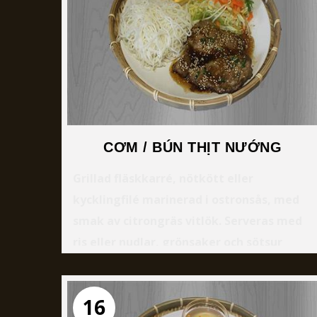
CƠM / BÚN THỊT NƯỚNG
Grillad fläskkarré, nötkött eller
kycklingfilé marinerad i ostronsås, med
smak av citrongräs vitlök. Serveras med
ris eller nudlar, grönsaker och sötsur
fisksås.
16