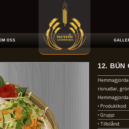
OM OSS
GALLE
12.
BÚN 
Hemmagjorda v
risnudlar, gr
Hemmagjorda v
• Produktkod:
• Grupp:
• Tillstånd: