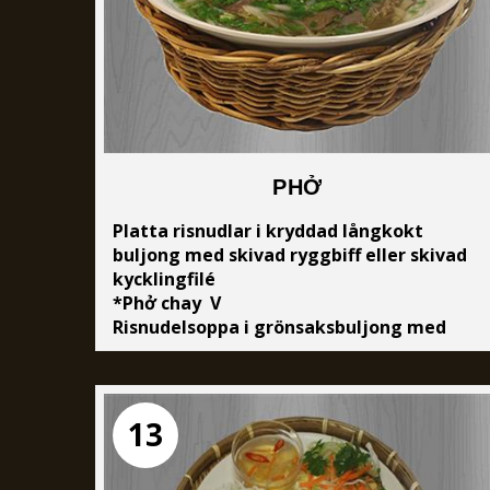
PHỞ
Platta risnudlar i kryddad långkokt
buljong med skivad ryggbiff eller skivad
kycklingfilé
*Phở chay V
Risnudelsoppa i grönsaksbuljong med
tofu och grönsaker.
13