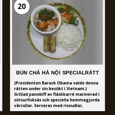
20
BÚN CHẢ HÀ NỘI SPECIALRÄTT
(Presidenten Barack Obama valde denna
rätten under sin besökt i Vietnam.)
Grillad pannbiff av fläskkarré marinerad i
sötsurfisksås och speciella hemmagjorda
vårrullar. Serveras med risnudlar,
grönsaker och sötsurfisksås.