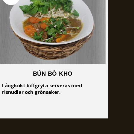
BÚN BÒ KHO
Långkokt biffgryta serveras med
risnudlar och grönsaker.