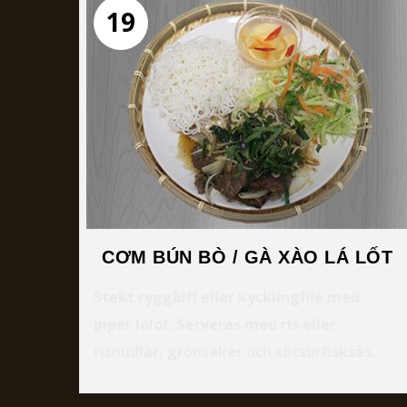
19
CƠM BÚN BÒ / GÀ XÀO LÁ LỐT
Stekt ryggbiff eller kycklingfilé med
piper lolot. Serveras med ris eller
risnudlar, grönsaker och sötsurfisksås.