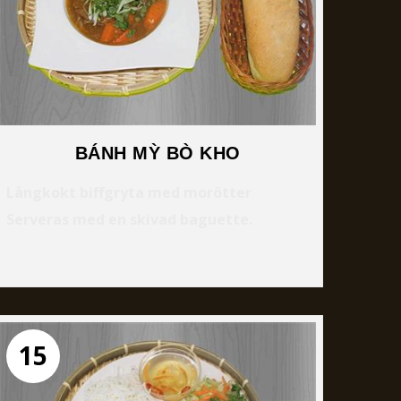
BÁNH MỲ BÒ KHO
Långkokt biffgryta med morötter
Serveras med en skivad baguette.
15