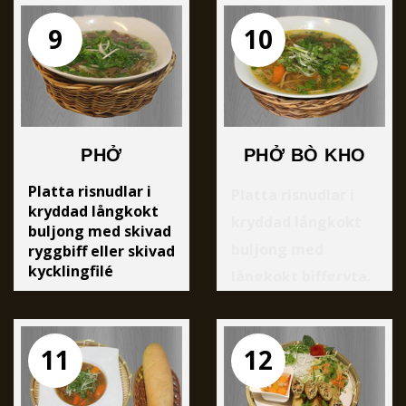
9
10
PHỞ
PHỞ BÒ KHO
Platta risnudlar i
Platta risnudlar i
kryddad långkokt
kryddad långkokt
buljong med skivad
buljong med
ryggbiff eller skivad
kycklingfilé
långkokt biffgryta.
*Phở chay V
Risnudelsoppa i
grönsaksbuljong
med tofu och
11
12
grönsaker.