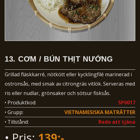
13.
CƠM / BÚN THỊT NƯỚNG
Grillad fläskkarré, nötkött eller kycklingfilé marinerad i
ostronsås, med smak av citrongräs vitlök. Serveras med
ris eller nudlar, grönsaker och sötsur fisksås.
• Produktkod:
SP0017
• Grupp:
VIETNAMESISKA MATRÄTTER
• Tillstånd:
Redo att tjäna
• Pris:
139:-