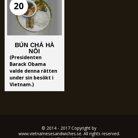
20
sötsurfisksås.
BÚN CHẢ HÀ
NỘI
(Presidenten
SPECIALRÄTT
Barack Obama
valde denna rätten
under sin besökt i
Vietnam.)
Grillad pannbiff av
fläskkarré
marinerad i
sötsurfisksås och
speciella
hemmagjorda
© 2014 - 2017 Copyright by
vårrullar. Serveras
www.vietnamesesandwiches.se. All rights reserved.