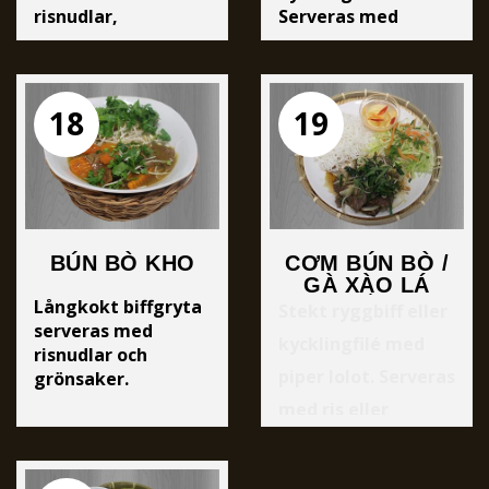
risnudlar,
Serveras med
grönsaker och
sötsur fisksås eller
sötsur fisksås.
hoisinsås .
18
19
BÚN BÒ KHO
CƠM BÚN BÒ /
GÀ XÀO LÁ
Långkokt biffgryta
LỐT
Stekt ryggbiff eller
serveras med
kycklingfilé med
risnudlar och
piper lolot. Serveras
grönsaker.
med ris eller
risnudlar,
grönsaker och