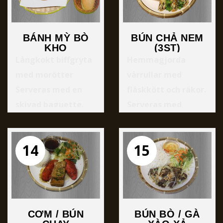
BÁNH MỲ BÒ
BÚN CHẢ NEM
KHO
(3ST)
Långkokt biffgryta
Hemmagjorda
med morötter
vårrullar med
Serveras med en
fläskkött och räkor.
skivad baguette.
Serveras med
risnudlar,
grönsaker och
14
15
sötsur fisksås. *Cha
nem chay V
Hemmagjorda
vårrullar med tufu
och grönsaker.
CƠM / BÚN
BÚN BÒ / GÀ