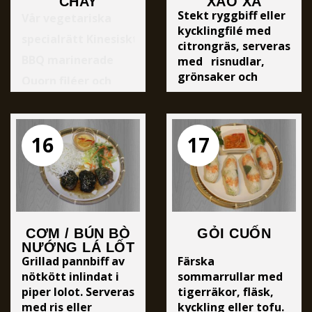
CHAY
XÀO XẢ
Stekt ryggbiff eller
Vår vegetariska
kycklingfilé med
specialrätt Kinesiskt
citrongräs, serveras
BBQ marinerade
med risnudlar,
grönsaker och
Quorn filéer och
sötsur fisksås
tofu med smak av
citrongräs och
16
17
vitlök. Serveras
med ris eller nudlar,
grönsaker och
sötsur sojasås.
CƠM / BÚN BÒ
GỎI CUỐN
NƯỚNG LÁ LỐT
Grillad pannbiff av
Färska
nötkött inlindat i
sommarrullar med
piper lolot. Serveras
tigerräkor, fläsk,
med ris eller
kyckling eller tofu.